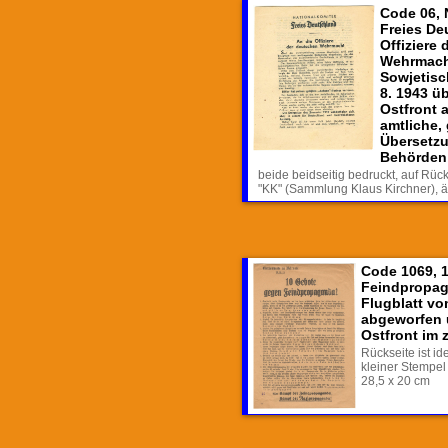
Code 06, 
Freies De
Offiziere
Wehrmacht
Sowjetisc
8. 1943 ü
Ostfront 
amtliche,
Übersetzu
Behörden
beide beidseitig bedruckt, auf Rüc
"KK" (Sammlung Klaus Kirchner), ä
Code 1069, 
Feindpropag
Flugblatt vo
abgeworfen 
Ostfront im 
Rückseite ist id
kleiner Stempel
28,5 x 20 cm