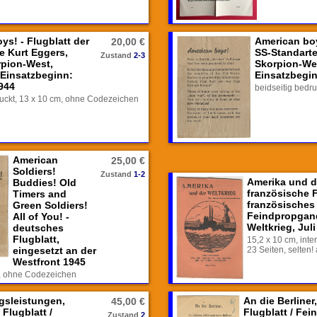
ys! - Flugblatt der
American boy
20,00 €
e Kurt Eggers,
SS-Standarte
Zustand
2-3
rpion-West,
Skorpion-Wes
 Einsatzbeginn:
Einsatzbegi
944
beidseitig bedr
ruckt, 13 x 10 cm, ohne Codezeichen
American
25,00 €
Soldiers!
Zustand
1-2
Amerika und d
Buddies! Old
französische F
Timers and
französisches 
Green Soldiers!
Feindpropgan
All of You! -
Weltkrieg, Jul
deutsches
Flugblatt,
15,2 x 10 cm, inte
eingesetzt an der
23 Seiten, selten!
Westfront 1945
cm, ohne Codezeichen
gsleistungen,
An die Berliner
45,00 €
Flugblatt /
Flugblatt / Fe
Zustand
2