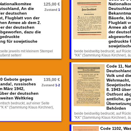
Nationalkomitee
Nationalko
125,00 €
utschland, An die
Deutschlan
Zustand
1
 der deutschen
Bekanntmac
, Flugblatt von der
Bäuerle, kl
hen Armee ab dem 2.
Flugblatt 
ber der deutschen
Armee ab d
abgeworfen, dazu die
der deutsc
 gedruckte
abgeworfen
ng für sowjetische
gedruckte 
sowjetisch
kseite jeweils mit kleinem Stempel
beide beidseitig bedruckt, auf Rück
ußerst selten!
"KK" (Sammlung Klaus Kirchner), äu
Code 11, Na
Deutschland
Volk und di
10 Gebote gegen
135,00 €
Wehrmacht, 
anda!, russisches
Sowjetische
Zustand
1-2
m März 1942,
8. 1943 übe
über der deutschen
Ostfront ab
zweiten Weltkrieg
amtliche, g
entisch bedruckt, auf einer Seite
Übersetzung
 "K K" (Sammlung Klaus Kirchner),
Behörden
beide beidseitig bedruckt, auf Rück
"KK" (Sammlung Klaus Kirchner), äu
Code 1102, Wa