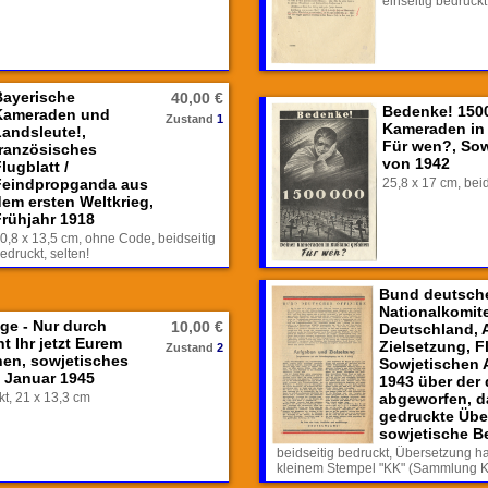
einseitig bedruck
Bayerische
40,00 €
Bedenke! 150
Kameraden und
Zustand
1
Kameraden in 
Landsleute!,
Für wen?, Sow
französisches
von 1942
lugblatt /
Feindpropganda aus
25,8 x 17 cm, beid
dem ersten Weltkrieg,
Frühjahr 1918
0,8 x 13,5 cm, ohne Code, beidseitig
edruckt, selten!
Bund deutscher
Nationalkomite
age - Nur durch
10,00 €
Deutschland, 
 Ihr jetzt Eurem
Zielsetzung, F
Zustand
2
nen, sowjetisches
Sowjetischen 
 Januar 1945
1943 über der
kt, 21 x 13,3 cm
abgeworfen, da
gedruckte Übe
sowjetische B
beidseitig bedruckt, Übersetzung hat
kleinem Stempel "KK" (Sammlung Kla