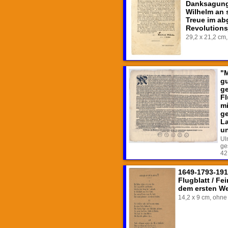
Danksagung 
Wilhelm an 
Treue im ab
Revolutions
29,2 x 21,2 cm,
"M
g
ge
Fl
mi
g
La
u
Ul
ge
42
1649-1793-191
Flugblatt / F
dem ersten We
14,2 x 9 cm, ohne 