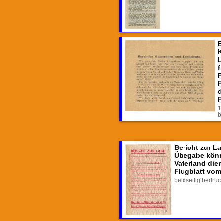
F
1
b
Bericht zur L
Übegabe könnt
Vaterland die
Flugblatt vom
beidseitig bedruc