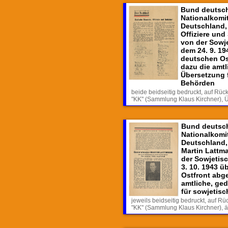
Bund deutsche
Nationalkomit
Deutschland,
Offiziere und
von der Sowj
dem 24. 9. 19
deutschen Os
dazu die amtl
Übersetzung 
Behörden
beide beidseitig bedruckt, auf Rüc
"KK" (Sammlung Klaus Kirchner), Ü
Bund deutsche
Nationalkomit
Deutschland,
Martin Lattma
der Sowjetis
3. 10. 1943 ü
Ostfront abg
amtliche, ge
für sowjetis
jeweils beidseitig bedruckt, auf Rü
"KK" (Sammlung Klaus Kirchner), ä