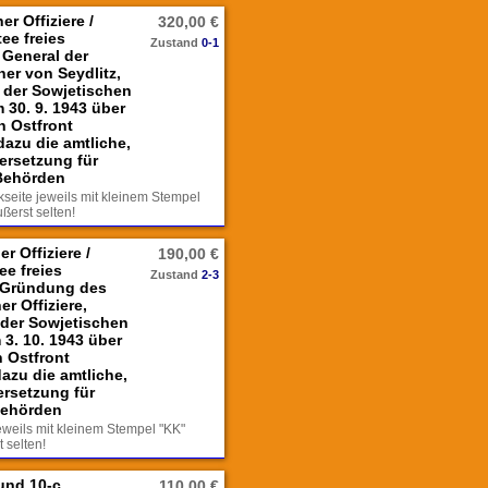
r Offiziere /
320,00 €
ee freies
Zustand
0-1
 General der
ther von Seydlitz,
 der Sowjetischen
 30. 9. 1943 über
n Ostfront
azu die amtliche,
ersetzung für
Behörden
ckseite jeweils mit kleinem Stempel
ßerst selten!
r Offiziere /
190,00 €
ee freies
Zustand
2-3
 Gründung des
r Offiziere,
 der Sowjetischen
3. 10. 1943 über
 Ostfront
azu die amtliche,
rsetzung für
Behörden
jeweils mit kleinem Stempel "KK"
 selten!
und 10-c,
110,00 €