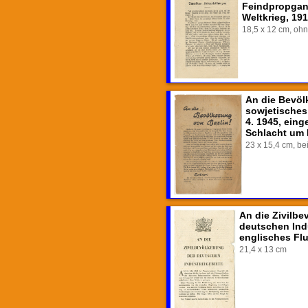
Feindpropgan
Weltkrieg, 19
18,5 x 12 cm, ohn
An die Bevöl
sowjetisches
4. 1945, eing
Schlacht um 
23 x 15,4 cm, be
An die Zivilbe
deutschen Ind
englisches Flu
21,4 x 13 cm