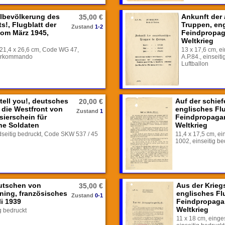
ilbevölkerung des
Ankunft der
35,00 €
s!, Flugblatt der
Truppen, eng
Zustand
1-2
 vom März 1945,
Feindpropag
Weltkrieg
 21,4 x 26,6 cm, Code WG 47,
13 x 17,6 cm, e
berkommando
A.P.84., einsei
Luftballon
ell you!, deutsches
Auf der schie
20,00 €
r die Westfront von
englisches Flu
Zustand
1
sierschein für
Feindpropaga
he Soldaten
Weltkrieg
dseitig bedruckt, Code SKW 537 / 45
11,4 x 17,5 cm, e
1002, einseitig be
eutschen von
Aus der Krieg
35,00 €
ing, französisches
englisches Flu
Zustand
0-1
li 1939
Feindpropaga
Weltkrieg
g bedruckt
11 x 18 cm, einge