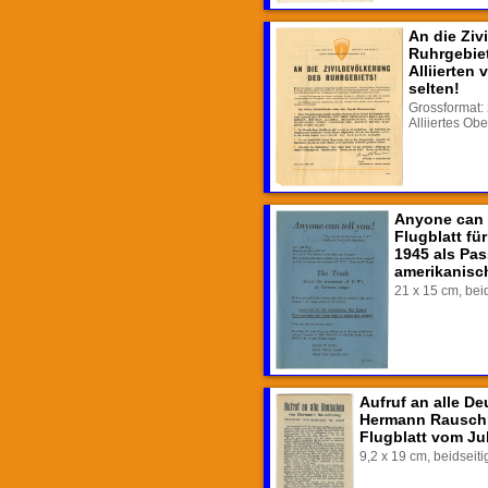
An die Ziv
Ruhrgebiet
Alliierten
selten!
Grossformat:
Alliiertes O
Anyone can t
Flugblatt fü
1945 als Pas
amerikanisc
21 x 15 cm, bei
Aufruf an alle D
Hermann Rauschn
Flugblatt vom Ju
9,2 x 19 cm, beidseiti