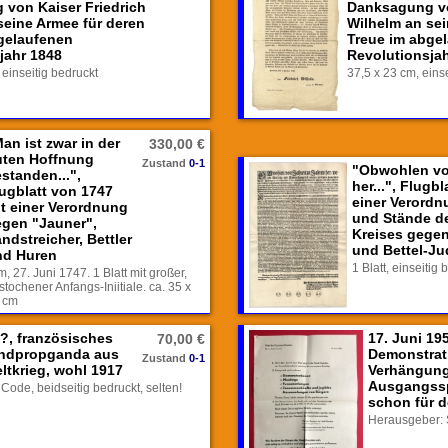
von Kaiser Friedrich
Danksagung vo
seine Armee für deren
Wilhelm an sei
gelaufenen
Treue im abge
jahr 1848
Revolutionsja
 einseitig bedruckt
37,5 x 23 cm, eins
an ist zwar in der
330,00 €
uten Hoffnung
Zustand
0-1
"Obwohlen vo
standen...",
her...", Flugb
ugblatt von 1747
einer Verordn
t einer Verordnung
und Stände d
egen "Jauner",
Kreises gegen
ndstreicher, Bettler
und Bettel-Ju
nd Huren
1 Blatt, einseitig
m, 27. Juni 1747. 1 Blatt mit großer,
stochener Anfangs-Iniitiale. ca. 35 x
 cm
?, französisches
17. Juni 19
70,00 €
eindpropganda aus
Demonstrat
Zustand
0-1
ltkrieg, wohl 1917
Verhängung
Ausgangssp
Code, beidseitig bedruckt, selten!
schon für d
Herausgeber: 