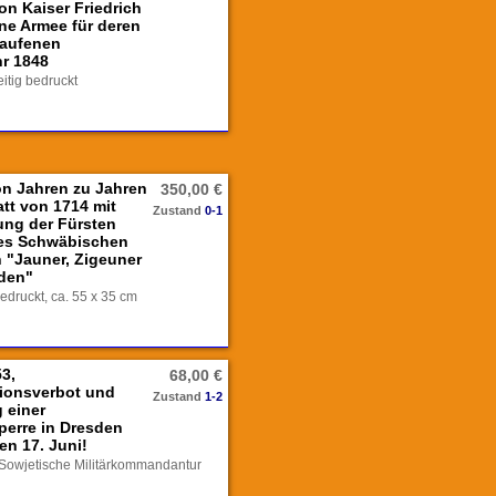
n Kaiser Friedrich
ne Armee für deren
laufenen
hr 1848
eitig bedruckt
n Jahren zu Jahren
350,00 €
latt von 1714 mit
Zustand
0-1
ung der Fürsten
es Schwäbischen
 "Jauner, Zigeuner
den"
 bedruckt, ca. 55 x 35 cm
53,
68,00 €
ionsverbot und
Zustand
1-2
 einer
erre in Dresden
en 17. Juni!
Sowjetische Militärkommandantur