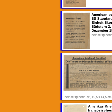
American bo
SS-Standart
Einheit Sko
Südstern 2,
Dezember 1
beidseitig bed
beidseitig bedruckt, 10,5 x 14,5 
Amerikas Krie
französisches 