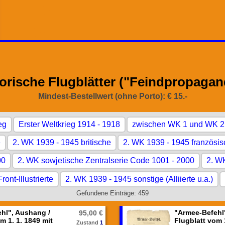
torische Flugblätter ("Feindpropagan
Mindest-Bestellwert (ohne Porto): € 15.-
eg
Erster Weltkrieg 1914 - 1918
zwischen WK 1 und WK 2
e
2. WK 1939 - 1945 britische
2. WK 1939 - 1945 französi
00
2. WK sowjetische Zentralserie Code 1001 - 2000
2. WK
ront-Illustrierte
2. WK 1939 - 1945 sonstige (Alliierte u.a.)
Gefundene Einträge: 459
hl", Aushang /
"Armee-Befehl
95,00 €
m 1. 1. 1849 mit
Flugblatt vom 1
Zustand
1