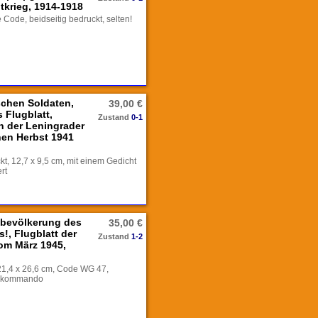
tkrieg, 1914-1918
 Code, beidseitig bedruckt, selten!
schen Soldaten,
39,00 €
 Flugblatt,
Zustand
0-1
n der Leningrader
hen Herbst 1941
kt, 12,7 x 9,5 cm, mit einem Gedicht
rt
ilbevölkerung des
35,00 €
!, Flugblatt der
Zustand
1-2
vom März 1945,
21,4 x 26,6 cm, Code WG 47,
berkommando