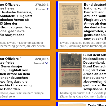
r Offiziere /
Bund deutsche
270,00 €
ee freies
Nationalkomit
Zustand
2
 Deutsche Generale,
Deutschland,
 Soldaten!, Flugblatt
Artillerie Wal
etischen Armee ab
Flugblatt von
43 über der
Armee ab dem
tfront abgeworfen,
der deutsche
iche, gedruckte
abgeworfen, d
für sowjetische
gedruckte Üb
sowjetische 
kseite jeweils mit kleinem Stempel
jeweils beidseitig bedruckt, auf Rü
bersetzung gelocht, äußerst selten!
"KK" (Sammlung Klaus Kirchner), äu
Bund deutsche
r Offiziere /
Nationalkomit
320,00 €
ee freies
Deutschland,
Zustand
0-1
 Generalmajor
Bund Deutsche
nn, Flugblatt von
Flugblatt von
chen Armee ab dem
Armee ab dem 
ber der deutschen
der deutschen
eworfen, dazu die
abgeworfen, d
druckte Übersetzung
gedruckte Übe
che Behörden
sowjetische 
ckseite jeweils mit kleinem Stempel
beidseitig bedruckt, auf Rückseite 
ußerst selten!
(Sammlung Klaus Kirchner), äußerst
Code 10-s 