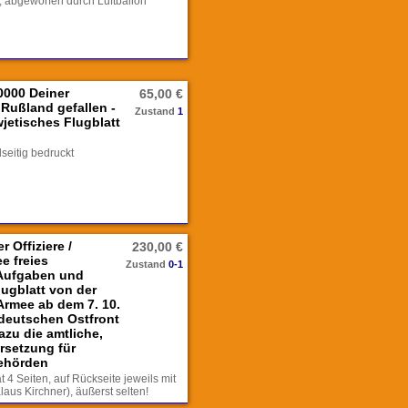
t, abgeworfen durch Luftballon
0000 Deiner
65,00 €
Rußland gefallen -
Zustand
1
jetisches Flugblatt
seitig bedruckt
 Offiziere /
230,00 €
e freies
Zustand
0-1
Aufgaben und
lugblatt von der
Armee ab dem 7. 10.
 deutschen Ostfront
zu die amtliche,
rsetzung für
ehörden
 4 Seiten, auf Rückseite jeweils mit
us Kirchner), äußerst selten!