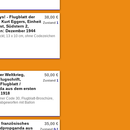
s! - Flugblatt der
38,00 €
 Kurt Eggers, Einheit
Zustand
1
t, Südstern 2,
nn: Dezember 1944
uckt, 13 x 10 cm, ohne Codezeichen
er Weltkrieg,
50,00 €
lugschrift,
Zustand
1
Flugblatt /
da aus dem ersten
i 1918
rner Code 30, Flugblatt-Broschüre,
 abgeworfen mit Ballon
, französisches
35,00 €
indpropganda aus
Zustand
0-1