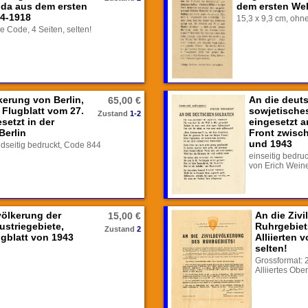
da aus dem ersten
dem ersten Wel
14-1918
15,3 x 9,3 cm, ohne
e Code, 4 Seiten, selten!
kerung von Berlin,
An die deut
65,00 €
 Flugblatt vom 27.
sowjetisches
Zustand
1-2
esetzt in der
eingesetzt a
Berlin
Front zwisc
und 1943
idseitig bedruckt, Code 844
einseitig bedruc
von Erich Weine
völkerung der
An die Ziv
15,00 €
ustriegebiete,
Ruhrgebiets
Zustand
2
gblatt von 1943
Alliierten 
selten!
Grossformat: 
Alliiertes O