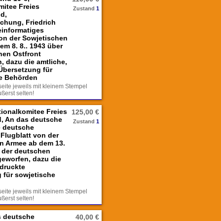
mitee Freies
Zustand
1
d,
hung, Friedrich
einformatiges
von der Sowjetischen
em 8. 8.. 1943 über
hen Ostfront
, dazu die amtliche,
Übersetzung für
e Behörden
seite jeweils mit kleinem Stempel
ßerst selten!
tionalkomitee Freies
125,00 €
, An das deutsche
Zustand
1
e deutsche
Flugblatt von der
n Armee ab dem 13.
r der deutschen
geworfen, dazu die
edruckte
 für sowjetische
seite jeweils mit kleinem Stempel
ßerst selten!
s deutsche
40,00 €